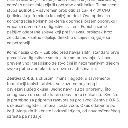
naročito nakon infekcija ili upotrebe antibiotika. Tu na scenu
stupa
Eubiotic
– savremen probiotik sa čak 4×10⁹ CFU
(jedinica koje formiraju kolonije) po dozi. Ova optimalna
koncentracija korisnih bakterija doprinosi bržem oporavku i
vraćanju ravnoteže u digestivni sistem. Eubiotic sadrži
pažljivo odabrane sojeve koji preživljavaju prolazak kroz
želudačnu kiselinu i djeluju direktno u crijevima, gdje su
najpotrebniji.
Kombinacija ORS + Eubiotic predstavlja zlatni standard prve
pomoći za digestivne smetnje tokom putovanja. Njihovo
preventivno i terapijsko dejstvo čini ih nezamjenjivim dijelom
svake putne apoteke, bez obzira na destinaciju.
Zentiva O.R.S.
s okusom limuna i jagode, u savremenoj
formulaciji topivih tableta, su izuzetno prijatnog i
osvježavajućeg okusa. Jednostavni su za pripremu, što
omogućava da se rehidracija obavi brzo i efikasno. Sve što
je potrebno za pripremu rastvora su proizvodi Zentiva O.R.S.
s okusom jagode ili limuna i čista voda. Okus odaberite po
želji. Mogu da ih koriste i odrasli i djeca, od novorođenačkog
uzrasta pa nadalje.