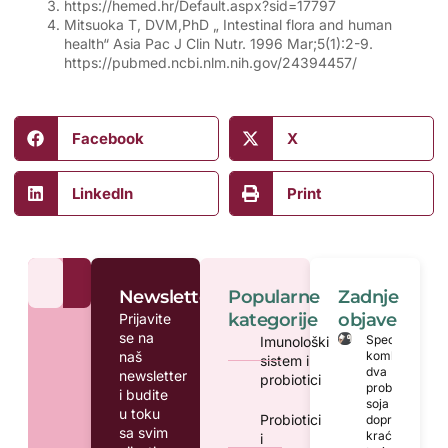
https://hemed.hr/Default.aspx?sid=17797
Mitsuoka T, DVM,PhD „ Intestinal flora and human
health“ Asia Pac J Clin Nutr. 1996 Mar;5(1):2-9.
https://pubmed.ncbi.nlm.nih.gov/24394457/
Facebook
X
LinkedIn
Print
Newsletter
Popularne
Zadnje
kategorije
objave
Prijavite
se na
Specifična
Imunološki
naš
kombinacija
sistem i
dva
newsletter
probiotici
probiotička
i budite
soja može
u toku
Probiotici
doprinijeti
sa svim
kraćem
i