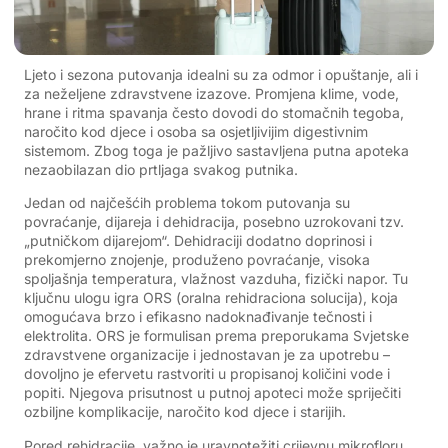
Ljeto i sezona putovanja idealni su za odmor i opuštanje, ali i
za neželjene zdravstvene izazove. Promjena klime, vode,
hrane i ritma spavanja često dovodi do stomačnih tegoba,
naročito kod djece i osoba sa osjetljivijim digestivnim
sistemom. Zbog toga je pažljivo sastavljena putna apoteka
nezaobilazan dio prtljaga svakog putnika.
Jedan od najčešćih problema tokom putovanja su
povraćanje, dijareja i dehidracija, posebno uzrokovani tzv.
„putničkom dijarejom“. Dehidraciji dodatno doprinosi i
prekomjerno znojenje, produženo povraćanje, visoka
spoljašnja temperatura, vlažnost vazduha, fizički napor. Tu
ključnu ulogu igra ORS (oralna rehidraciona solucija), koja
omogućava brzo i efikasno nadoknađivanje tečnosti i
elektrolita. ORS je formulisan prema preporukama Svjetske
zdravstvene organizacije i jednostavan je za upotrebu –
dovoljno je efervetu rastvoriti u propisanoj količini vode i
popiti. Njegova prisutnost u putnoj apoteci može spriječiti
ozbiljne komplikacije, naročito kod djece i starijih.
Pored rehidracije, važno je uravnotežiti crijevnu mikrofloru,