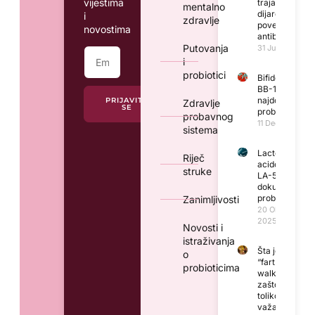
vijestima
trajanju
mentalno
dijareje
i
zdravlje
povezane s
novostima
antibioticima
Putovanja
31 Jula, 2026
i
probiotici
Bifidobacteriu
BB-12® –
najdokumentov
PRIJAVITE
Zdravlje
SE
probiotik na sv
probavnog
11 Decembra, 2
sistema
Lactobacillus
Riječ
acidophilus,
struke
LA-5® – dobro
dokumentovan
probiotički soj
Zanimljivosti
20 Oktobra,
2025
Novosti i
istraživanja
Šta je
o
“fart
probioticima
walk” i
zašto je
toliko
važan za