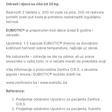
Odrasli i djeca sa više od 20 kg:
Rastvoriti 2 tablete u 200 ml vode za piće. 200 ml rastvora
koristiti svaki put kada je potrebno nadoknaditi izgubljenu
tečnost.
EUBIOTIC®
je preporučen kod djece iznad 6 godina i
odraslih.
Upotreba: 1-2 kapsule EUBIOTIC® dnevno sa dovoljnom
količinom tečnosti sobne temperature, najbolje uz obrok.
Ne zaboravite – zdravlje ne ide na odmor, ali uz prave
saveznike u vašoj torbi, ni vi nećete morati da prekidate svoj!
Više informacija o proizvodima Zentiva O.R.S. s okusima
jagode i limuna i EUBIOTIC® možete dobiti na:
www.zentivaors.ba
i
www.eubiotic.ba
Reference:
Posljednje odobreno Uputstvo za pacijenta Zentiva
O.R.S.
Posljednje odobreno Uputstvo za pacijenta, Eubiotic