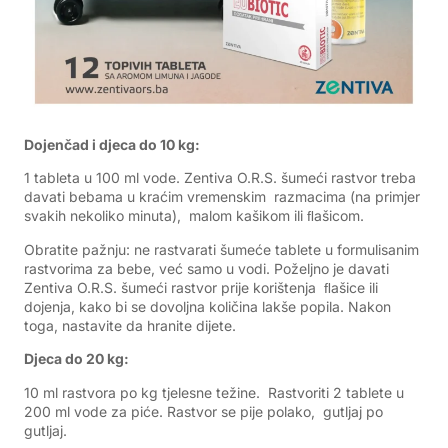
Dojenčad i djeca do 10 kg:
1 tableta u 100 ml vode. Zentiva O.R.S. šumeći rastvor treba
davati bebama u kraćim vremenskim razmacima (na primjer
svakih nekoliko minuta), malom kašikom ili ﬂašicom.
Obratite pažnju: ne rastvarati šumeće tablete u formulisanim
rastvorima za bebe, već samo u vodi. Poželjno je davati
Zentiva O.R.S. šumeći rastvor prije korištenja ﬂašice ili
dojenja, kako bi se dovoljna količina lakše popila. Nakon
toga, nastavite da hranite dijete.
Djeca do 20 kg:
10 ml rastvora po kg tjelesne težine. Rastvoriti 2 tablete u
200 ml vode za piće. Rastvor se pije polako, gutljaj po
gutljaj.