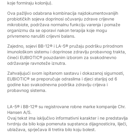
koje formiraju koloniju).
Ova pažljivo odabrana kombinacija najdokumentovanijih
probiotičkih sojeva doprinosi očuvanju zdrave crijevne
mikrobiote, podržava normalnu funkciju varenja i pomaže
organizmu da se oporavi nakon terapija koje mogu
privremeno narušiti crijevni balans.
Zajedno, sojevi BB-12® i LA-5® pružaju podršku prirodnom
imunološkom sistemu i doprinose zdravlju probavnog trakta,
čineći EUBIOTIC® pouzdanim izborom za svakodnevno
održavanje ravnoteže iznutra.
Zahvaljujući svom ispitanom sastavu i dokazanoj sigurnosti,
EUBIOTIC® se preporučuje odraslima i djeci starijoj od 6
godine kao svakodnevna podrška zdravlju crijeva i
probavnog sistema.
LA-5® i BB-12® su registrovane robne marke kompanije
Chr.
Hansen A/S
.
Ovaj tekst ima isključivo informativni karakter i ne predstavlja
tvrdnju da bilo koja pomenuta supstanca dijagnosticira, liječi,
ublažava, sprječava ili tretira bilo koju bolest.