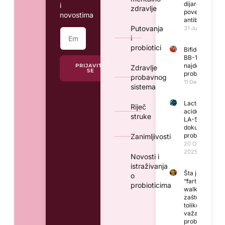
dijareje
i
zdravlje
povezane s
novostima
antibioticima
Putovanja
31 Jula, 2026
i
probiotici
Bifidobacteriu
BB-12® –
najdokumentov
PRIJAVITE
Zdravlje
SE
probiotik na sv
probavnog
11 Decembra, 2
sistema
Lactobacillus
Riječ
acidophilus,
struke
LA-5® – dobro
dokumentovan
probiotički soj
Zanimljivosti
20 Oktobra,
2025
Novosti i
istraživanja
Šta je
o
“fart
probioticima
walk” i
zašto je
toliko
važan za
probavu?