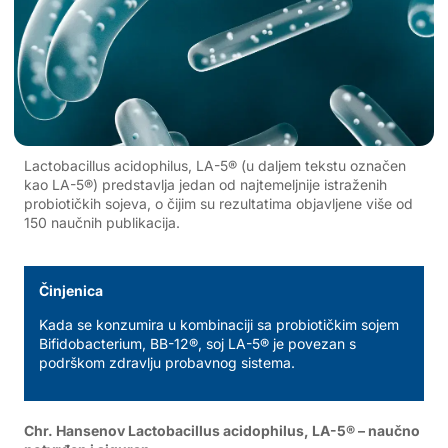
Lactobacillus acidophilus, LA-5® (u daljem tekstu označen
kao LA-5®) predstavlja jedan od najtemeljnije istraženih
probiotičkih sojeva, o čijim su rezultatima objavljene više od
150 naučnih publikacija.
Činjenica
Kada se konzumira u kombinaciji sa probiotičkim sojem
Bifidobacterium, BB-12®, soj LA-5® je povezan s
podrškom zdravlju probavnog sistema.
Chr. Hansenov Lactobacillus acidophilus, LA-5® – naučno