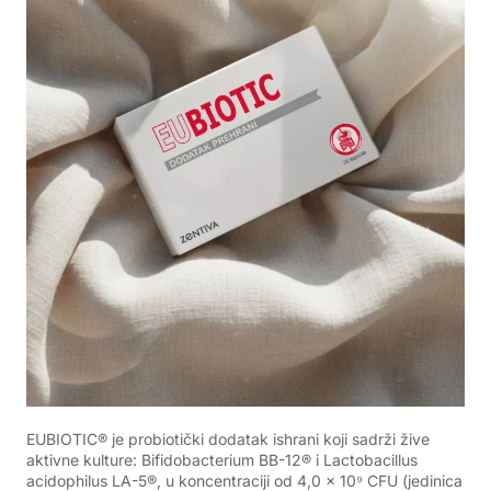
EUBIOTIC® je probiotički dodatak ishrani koji sadrži žive
aktivne kulture: Bifidobacterium BB-12® i Lactobacillus
acidophilus LA-5®, u koncentraciji od 4,0 × 10⁹ CFU (jedinica