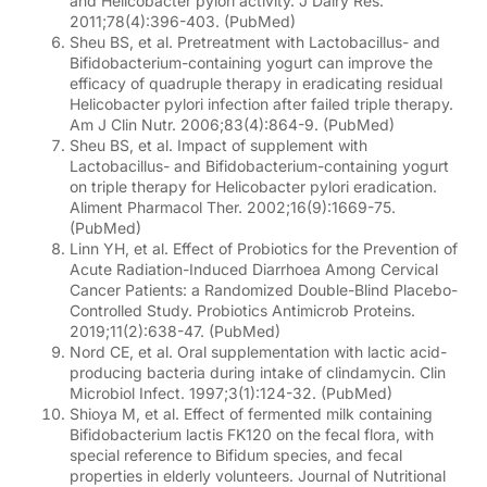
and Helicobacter pylori activity. J Dairy Res.
2011;78(4):396-403. (PubMed)
Sheu BS, et al. Pretreatment with Lactobacillus- and
Bifidobacterium-containing yogurt can improve the
efficacy of quadruple therapy in eradicating residual
Helicobacter pylori infection after failed triple therapy.
Am J Clin Nutr. 2006;83(4):864-9. (PubMed)
Sheu BS, et al. Impact of supplement with
Lactobacillus- and Bifidobacterium-containing yogurt
on triple therapy for Helicobacter pylori eradication.
Aliment Pharmacol Ther. 2002;16(9):1669-75.
(PubMed)
Linn YH, et al. Effect of Probiotics for the Prevention of
Acute Radiation-Induced Diarrhoea Among Cervical
Cancer Patients: a Randomized Double-Blind Placebo-
Controlled Study. Probiotics Antimicrob Proteins.
2019;11(2):638-47. (PubMed)
Nord CE, et al. Oral supplementation with lactic acid-
producing bacteria during intake of clindamycin. Clin
Microbiol Infect. 1997;3(1):124-32. (PubMed)
Shioya M, et al. Effect of fermented milk containing
Bifidobacterium lactis FK120 on the fecal flora, with
special reference to Bifidum species, and fecal
properties in elderly volunteers. Journal of Nutritional