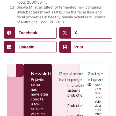
Food. 2000:33-4.
Shioya M, et al. Effect of fermented milk containig
Bifidobacterium lactis FK120 on the fecal flora and
fecal properties in healthy female volunteers. Journal
of Nutritional Food. 2000:18.
Facebook
X
LinkedIn
Print
Newsletter
Popularne
Zadnje
kategorije
objave
Prijavite
se na
Specifična
Imunološki
naš
kombinacija
sistem i
dva
newsletter
probiotici
probiotička
i budite
soja može
u toku
Probiotici
doprinijeti
sa svim
kraćem
i
vijestima
trajanju
mentalno