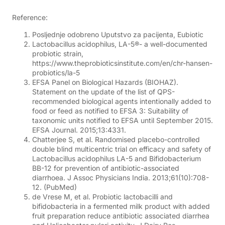
Reference:
Posljednje odobreno Uputstvo za pacijenta, Eubiotic
Lactobacillus acidophilus, LA-5®- a well-documented
probiotic strain,
https://www.theprobioticsinstitute.com/en/chr-hansen-
probiotics/la-5
EFSA Panel on Biological Hazards (BIOHAZ).
Statement on the update of the list of QPS-
recommended biological agents intentionally added to
food or feed as notified to EFSA 3: Suitability of
taxonomic units notified to EFSA until September 2015.
EFSA Journal. 2015;13:4331.
Chatterjee S, et al. Randomised placebo-controlled
double blind multicentric trial on efficacy and safety of
Lactobacillus acidophilus LA-5 and Bifidobacterium
BB-12 for prevention of antibiotic-associated
diarrhoea. J Assoc Physicians India. 2013;61(10):708-
12. (PubMed)
de Vrese M, et al. Probiotic lactobacilli and
bifidobacteria in a fermented milk product with added
fruit preparation reduce antibiotic associated diarrhea