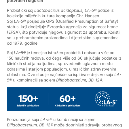
potvrđen i siguran
Probiotički soj
Lactobacillus acidophilus, LA-5®
potiče iz
kolekcije mliječnih kultura kompanije Chr. Hansen.
Soj
LA-5®
posjeduje QPS (Qualified Presumption of Safety)
status, koji dodjeljuje Evropska agencija za sigurnost hrane
(EFSA), što potvrđuje njegovu sigurnost za upotrebu. Koristi
se u prehrambenim proizvodima i dijetetskim suplementima
od 1979. godine.
Soj
LA-5®
je temeljno istražen probiotik i opisan u više od
150 naučnih radova, od čega više od 60 uključuje podatke iz
kliničkih studija na ljudima, sprovedenih uglavnom među
odraslima i starijom populacijom, u različitim zdravstvenim
oblastima. Ove studije najčešće su ispitivale dejstvo soja
LA-
5®
u kombinaciji sa sojem
Bifidobacterium, BB-12®
.
Konzumacija soja
LA-5®
u kombinaciji sa sojem
Bifidobacterium, BB-12®
može doprinijeti zdravlju probavnog